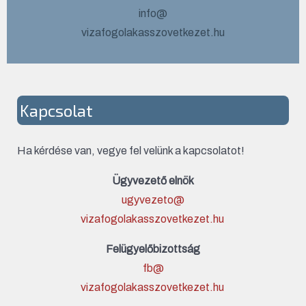
info@
vizafogolakasszovetkezet.hu
Kapcsolat
Ha kérdése van, vegye fel velünk a kapcsolatot!
Ügyvezető elnök
ugyvezeto@
vizafogolakasszovetkezet.hu
Felügyelőbizottság
fb@
vizafogolakasszovetkezet.hu