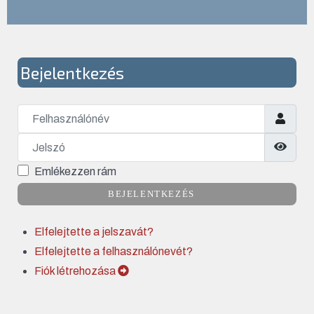
Bejelentkezés
Felhasználónév
Jelszó
Jelsz
Emlékezzen rám
BEJELENTKEZÉS
Elfelejtette a jelszavát?
Elfelejtette a felhasználónevét?
Fiók létrehozása