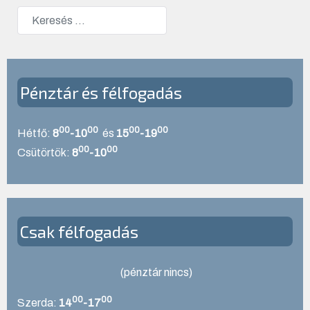
Keresés
Type 2 or more characters for results.
Pénztár és félfogadás
00
00
00
00
Hétfő:
8
-10
és
15
-19
00
00
Csütörtök:
8
-10
Csak félfogadás
(pénztár nincs)
00
00
Szerda:
14
-17