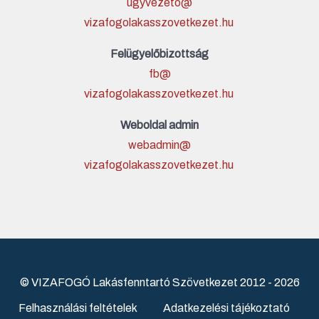
ugyvezeto@
vizafogolakasszovetkezet.hu
Felügyelőbizottság
fb@
vizafogolakasszovetkezet.hu
Weboldal admin
webadmin@
vizafogolakasszovetkezet.hu
© VIZAFOGÓ Lakásfenntartó Szövetkezet 2012 - 2026
Felhasználási feltételek
Adatkezelési tájékoztató