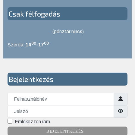
Csak félfogadás
(pénztár nincs)
00
00
Szerda:
14
-17
Bejelentkezés
Felhasználónév
Jelszó
Jelsz
Emlékezzen rám
BEJELENTKEZÉS