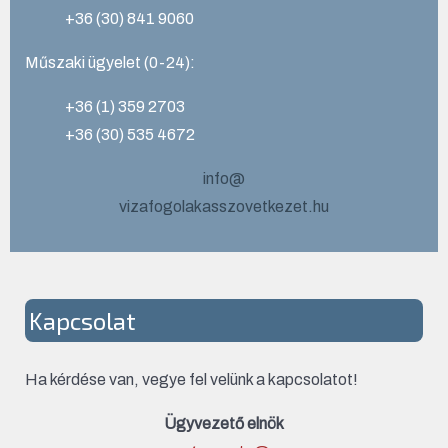
+36 (30) 841 9060
Műszaki ügyelet (0-24):
+36 (1) 359 2703
+36 (30) 535 4672
info@
vizafogolakasszovetkezet.hu
Kapcsolat
Ha kérdése van, vegye fel velünk a kapcsolatot!
Ügyvezető elnök