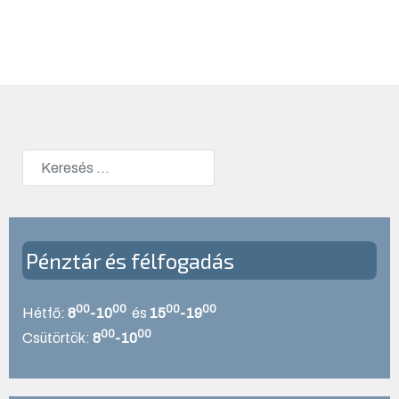
Keresés
Type 2 or more characters for results.
Pénztár és félfogadás
00
00
00
00
Hétfő:
8
-10
és
15
-19
00
00
Csütörtök:
8
-10