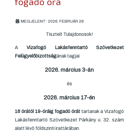
fogadó óra
MEGJELENT: 2026. FEBRUÁR 28
Tisztelt Tulajdonosok!
A
Vizafogó Lakásfenntartó Szövetkezet
Felügyelőbizottság
ának tagjai
2026. március 3-án
és
2026. március 17-én
18 órától 19-óráig fogadó órát
tartanak a Vizafogó
Lakásfenntartó Szövetkezet Párkány u. 32. szám
alatt lévő földszinti irattárában.