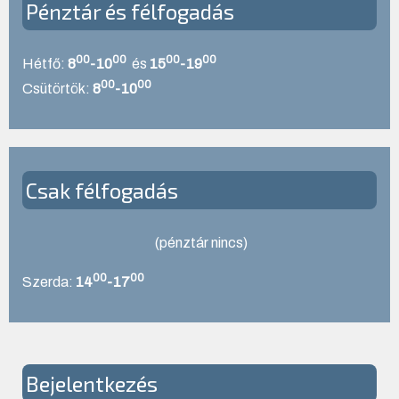
Pénztár és félfogadás
00
00
00
00
Hétfő:
8
-10
és
15
-19
00
00
Csütörtök:
8
-10
Csak félfogadás
(pénztár nincs)
00
00
Szerda:
14
-17
Bejelentkezés