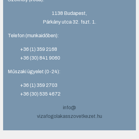
1138 Budapest,
Párkány utca 32. fszt. 1.
Telefon (munkaidőben):
+36 (1) 359 2168
+36 (30) 841 9060
Műszaki ügyelet (0-24):
+36 (1) 359 2703
+36 (30) 535 4672
info@
vizafogolakasszovetkezet.hu