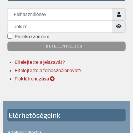
Felhasználónév
Jelszó
Jelsz
Emlékezzen rám
BEJELENTKEZÉS
Elfelejtette a jelszavát?
Elfelejtette a felhasználónevét?
Fiók létrehozása
Elérhetőségeink
Székhely (iroda):