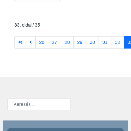
33. oldal / 35
26
27
28
29
30
31
32
3
Keresés
Type 2 or more characters for results.