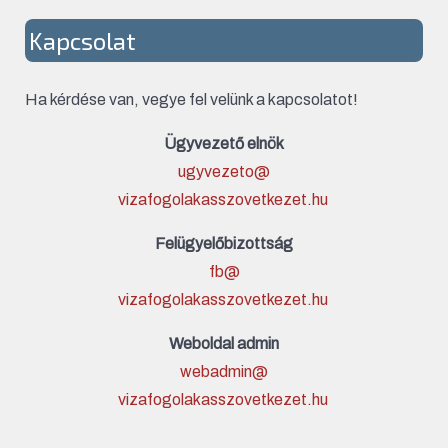
Kapcsolat
Ha kérdése van, vegye fel velünk a kapcsolatot!
Ügyvezető elnök
ugyvezeto@
vizafogolakasszovetkezet.hu
Felügyelőbizottság
fb@
vizafogolakasszovetkezet.hu
Weboldal admin
webadmin@
vizafogolakasszovetkezet.hu